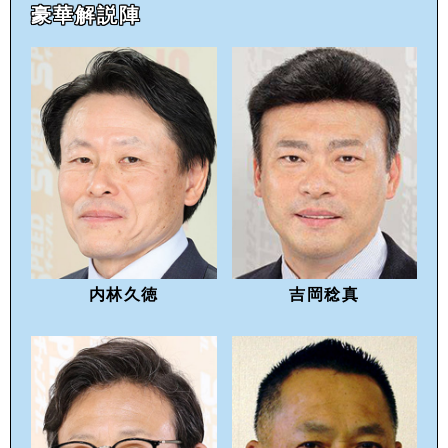
豪華解説陣
内林久徳
吉岡稔真