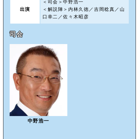
＜司会＞中野浩一
出演
＜解説陣＞内林久徳／吉岡稔真／山
口幸二／佐々木昭彦
司会
中野浩一